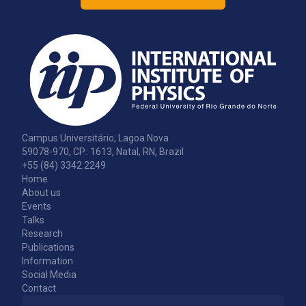
Campus Universitário, Lagoa Nova
59078-970, CP.: 1613, Natal, RN, Brazil
+55 (84) 3342.2249
Home
About us
Events
Talks
Research
Publications
Information
Social Media
Contact