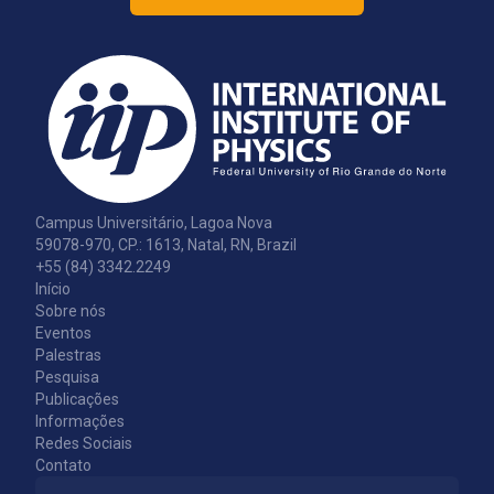
Campus Universitário, Lagoa Nova
59078-970, CP.: 1613, Natal, RN, Brazil
+55 (84) 3342.2249
Início
Sobre nós
Eventos
Palestras
Pesquisa
Publicações
Informações
Redes Sociais
Contato