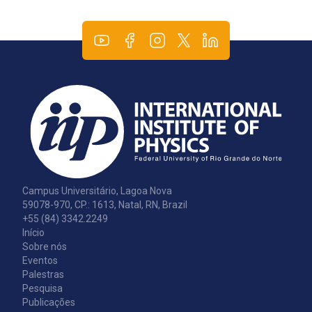
Campus Universitário, Lagoa Nova
59078-970, CP.: 1613, Natal, RN, Brazil
+55 (84) 3342.2249
Início
Sobre nós
Eventos
Palestras
Pesquisa
Publicações