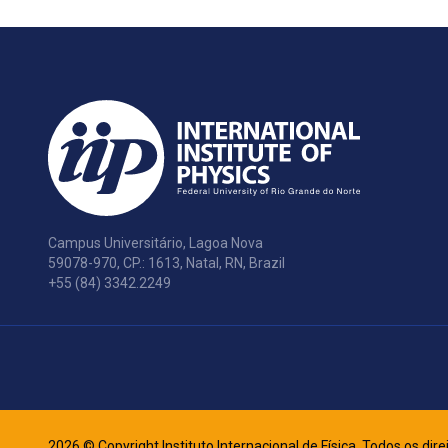
Campus Universitário, Lagoa Nova
59078-970, CP.: 1613, Natal, RN, Brazil
+55 (84) 3342.2249
2026 © Copyright Instituto Internacional de Física. Todos os dir