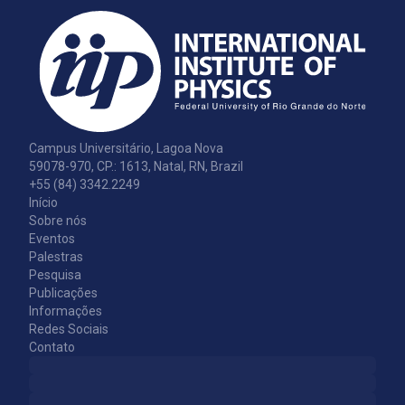
Campus Universitário, Lagoa Nova
59078-970, CP.: 1613, Natal, RN, Brazil
+55 (84) 3342.2249
Início
Sobre nós
Eventos
Palestras
Pesquisa
Publicações
Informações
Redes Sociais
Contato