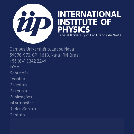
Campus Universitário, Lagoa Nova
59078-970, CP.: 1613, Natal, RN, Brazil
+55 (84) 3342.2249
Início
Sobre nós
Eventos
Palestras
Pesquisa
Publicações
Informações
Redes Sociais
Contato