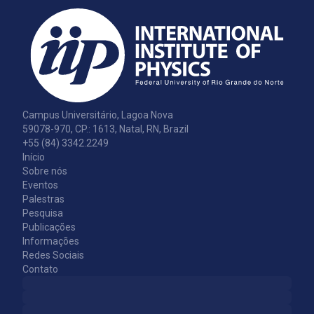
Campus Universitário, Lagoa Nova
59078-970, CP.: 1613, Natal, RN, Brazil
+55 (84) 3342.2249
Início
Sobre nós
Eventos
Palestras
Pesquisa
Publicações
Informações
Redes Sociais
Contato