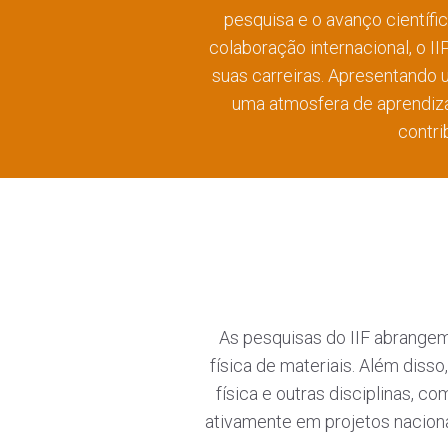
pesquisa e o avanço científi
colaboração internacional, o 
suas carreiras. Apresentando u
uma atmosfera de aprendiza
contri
As pesquisas do IIF abrangem 
física de materiais. Além disso
física e outras disciplinas, 
ativamente em projetos nacionai