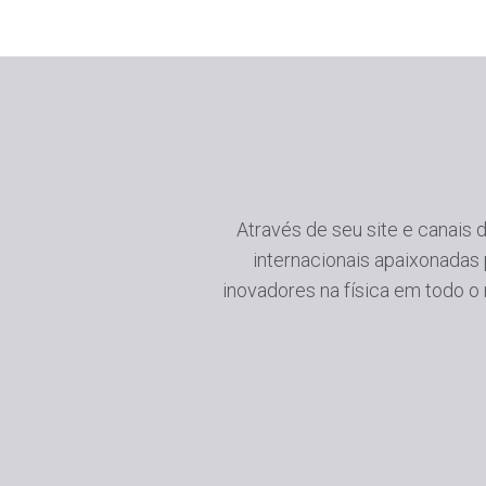
Através de seu site e canais
internacionais apaixonadas
inovadores na física em todo o 