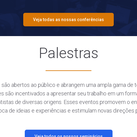
Veja todas as nossas conferências
Palestras
são abertos ao público e abrangem uma ampla gama de tóp
es são incentivados a apresentar seu trabalho em um form
entistas de diversas origens. Esses eventos promovem o 
oca de ideias e experiências e estimulam novas direções 
Veja todos os nossos seminários