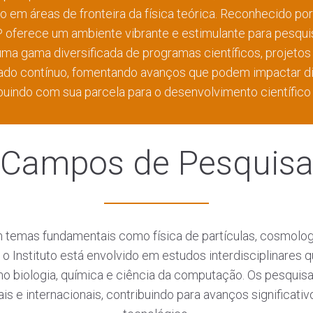
co em áreas de fronteira da física teórica. Reconhecido p
IIP oferece um ambiente vibrante e estimulante para pesqu
ma gama diversificada de programas científicos, projetos
do contínuo, fomentando avanços que podem impactar di
buindo com sua parcela para o desenvolvimento científico 
Campos de Pesquis
temas fundamentais como física de partículas, cosmologia,
, o Instituto está envolvido em estudos interdisciplinares 
como biologia, química e ciência da computação. Os pesqu
s e internacionais, contribuindo para avanços significati