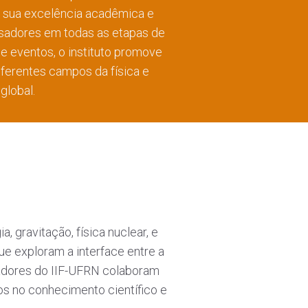
or sua excelência acadêmica e
isadores em todas as etapas de
 e eventos, o instituto promove
ferentes campos da física e
global.
a
 gravitação, física nuclear, e
que exploram a interface entre a
isadores do IIF-UFRN colaboram
vos no conhecimento científico e