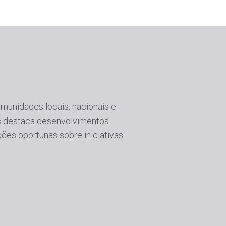
munidades locais, nacionais e
as destaca desenvolvimentos
ções oportunas sobre iniciativas