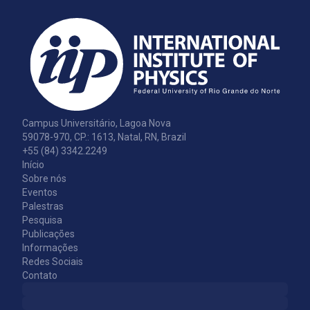
Campus Universitário, Lagoa Nova
59078-970, CP.: 1613, Natal, RN, Brazil
+55 (84) 3342.2249
Início
Sobre nós
Eventos
Palestras
Pesquisa
Publicações
Informações
Redes Sociais
Contato