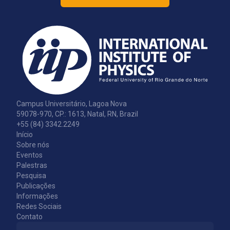
Campus Universitário, Lagoa Nova
59078-970, CP.: 1613, Natal, RN, Brazil
+55 (84) 3342.2249
Início
Sobre nós
Eventos
Palestras
Pesquisa
Publicações
Informações
Redes Sociais
Contato