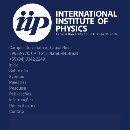
Campus Universitário, Lagoa Nova
59078-970, CP.: 1613, Natal, RN, Brazil
+55 (84) 3342.2249
Início
Sobre nós
Eventos
Palestras
Pesquisa
Publicações
Informações
Redes Sociais
Contato